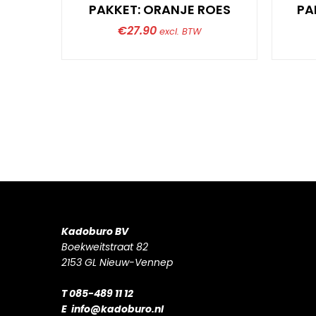
PAKKET: ORANJE ROES
PA
€
27.90
excl. BTW
Kadoburo BV
Boekweitstraat 82
2153 GL Nieuw-Vennep
T 085-489 11 12
E
info@kadoburo.nl