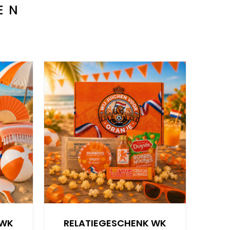
EN
 WK
RELATIEGESCHENK WK
RE