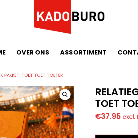
ME
OVER ONS
ASSORTIMENT
CONT
K PAKKET: TOET TOET TOETER
RELATIE
TOET TO
€
37.95
excl.