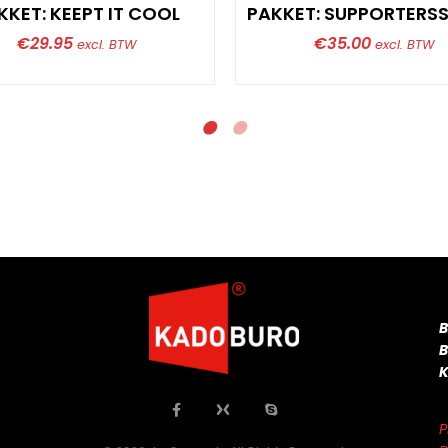
KKET: KEEPT IT COOL
PAKKET: SUPPORTERS
€
29.95
€
35.00
excl. BTW
excl. BTW
P