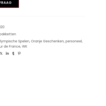
NVRAAG
120
pakketten
lympische Spelen
,
Oranje Geschenken
,
personeel
,
ur de France
,
WK