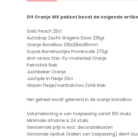
Dit Oranje WK pakket bevat de volgende artike
Stelz Peach 25cl
Autodrop Zacht Wagens Doos 235gr.
Oranje Borrelbox 335x284x95mm
Duyvis Borrelnootjes Provencale 275gr
Anti-stress Ster. Pu-materiaal Oranje
Paintstick Rwb
Juichbeker Oranje
Juichpils In Flesje 33cl.
Glazen Flesje/voetbalchoc./strik Rwb
Het geheel wordt geleverd in de oranje borrelbox.
Volumekorting is van toepassing vanaf 100 stuks
Minimale afname is 24 stuks
Genoemde prijs is excl. decoratiekosten
Getoonde opdruk (indien van toepassing) dient louter