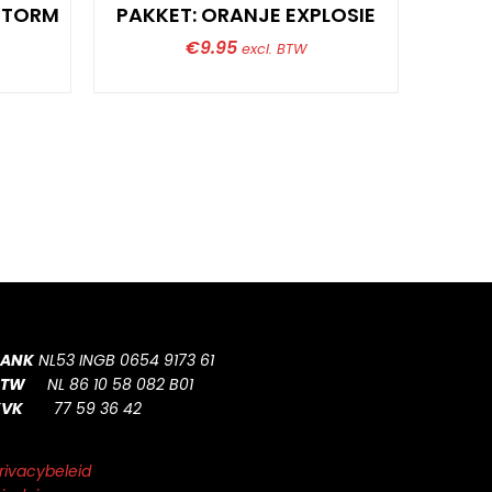
STORM
PAKKET: ORANJE EXPLOSIE
PAKKE
€
9.95
excl. BTW
BANK
NL53 INGB 0654 9173 61
BTW
NL 86 10 58 082 B01
KVK
77 59 36 42
rivacybeleid