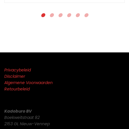
Privacybeleid
Disclaimer
Algemene Voorwaarden
Retourbeleid
Kadoburo BV
Boekweitstraat 82
2153 GL Nieuw-Vennep