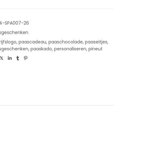
4-SPA007-26
sgeschenken
ijfslogo
,
paascadeau
,
paaschocolade
,
paaseitjes
,
sgeschenken
,
paaskado
,
personaliseren
,
pineut