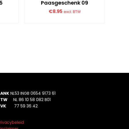
5
Paasgeschenk 09
€
8.95
excl. BTW
BANK
NL53 INGB 0654 9173 61
BTW
NL 86 10 58 082 B01
KVK
77 59 36 42
rivacybeleid
isclaimer