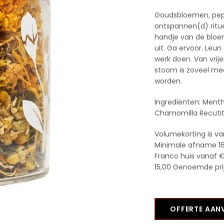
Goudsbloemen, pepe
ontspannen(d) ritu
handje van de bloe
uit. Ga ervoor. Leun
werk doen. Van vrij
stoom is zoveel me
worden.
Ingrediënten: Mentha
Chamomilla Recutit
Volumekorting is va
Minimale afname 16
Franco huis vanaf €
15,00 Genoemde prijs
OFFERTE AA