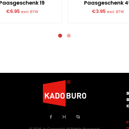
Paasgeschenk 19
Paasgeschenk 4
€
6.95
€
3.95
excl. BTW
excl. BTW
P
D
© 2026 Jo Concepts All Rights Reserved.