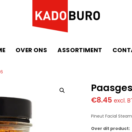
ME
OVER ONS
ASSORTIMENT
CONT
76
Paasges
€
8.45
excl. 
Pineut Facial Steam
Over dit product: