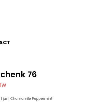
ACT
chenk 76
BTW
 | jar | Chamomile Peppermint