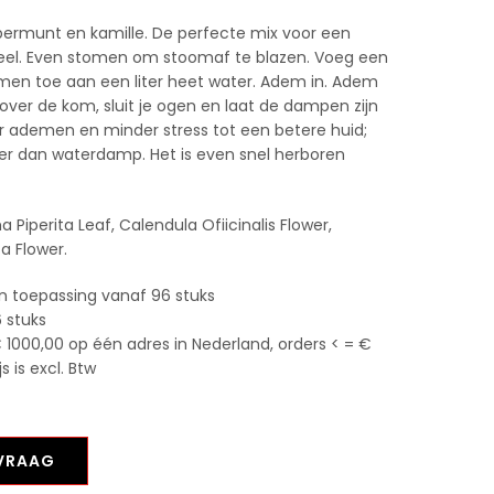
rmunt en kamille. De perfecte mix voor een
eel. Even stomen om stoomaf te blazen. Voeg een
men toe aan een liter heet water. Adem in. Adem
 over de kom, sluit je ogen en laat de dampen zijn
er ademen en minder stress tot een betere huid;
er dan waterdamp. Het is even snel herboren
 Piperita Leaf, Calendula Ofiicinalis Flower,
a Flower.
n toepassing vanaf 96 stuks
 stuks
 1000,00 op één adres in Nederland, orders < = €
 is excl. Btw
NVRAAG