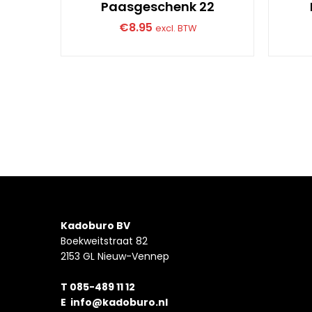
Paasgeschenk 22
€
8.95
excl. BTW
Kadoburo BV
Boekweitstraat 82
2153 GL Nieuw-Vennep
T 085-489 11 12
E
info@kadoburo.nl