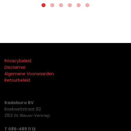
Privacybeleid
Disclaimer
Algemene Voorwaarden
Retourbeleid
Kadoburo BV
Boekweitstraat 82
2153 GL Nieuw-Vennep
T 085-489 11 12