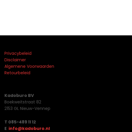
Privacybeleid
Disclaimer
Algemene Voorwaarden
Retourbeleid
Kadoburo BV
Boekweitstraat 82
2153 GL Nieuw-Vennep
T 085-489 11 12
E
info@kadoburo.nl