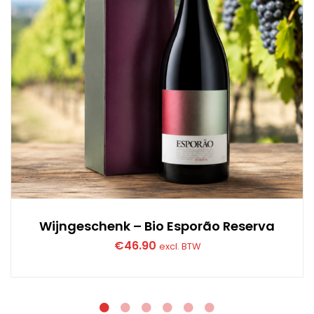
Wijngeschenk – Bio Esporão Reserva
€
46.90
excl. BTW