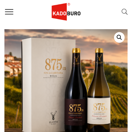
Home
Wijnpakketten
Wijngeschenk – Giftbox El Coto 875