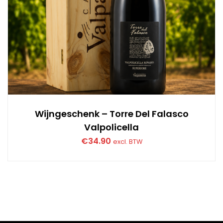
Wijngeschenk – Torre Del Falasco
Valpolicella
€
34.90
excl. BTW