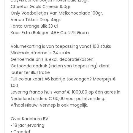
Duyvis Borrelnootjes Provencale 125gr.
Cheetos Goals Cheese 100gr.
Only Voetballetjes Van Melkchocolade 100gr.
Venco Tikkels Drop 45gr.
Fanta Orange Blik 33 Cl
Kaas Extra Belegen 48+ Ca. 275 Gram
Volumekorting is van toepassing vanaf 100 stuks
Minimale afname is 24 stuks
Genoemde prijs is excl. decoratiekosten
Getoonde opdruk (indien van toepassing) dient
louter ter illustratie
Full colour kaart A6 kaartje toevoegen? Meerprijs €
1,00
Levering franco huis vanaf € 1000,00 op één adres in
Nederland anders € 60,00 voor palletzending.
Afhaal Nieuw-Vennep is ook mogelijk.
Over Kadoburo BV
• 18 jaar ervaring
• Creatief