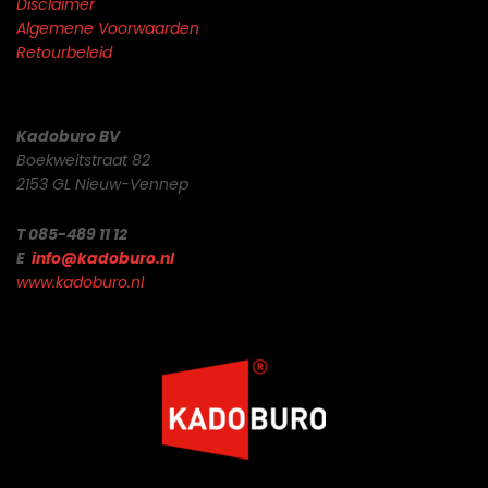
Disclaimer
Algemene Voorwaarden
Retourbeleid
Kadoburo BV
Boekweitstraat 82
2153 GL Nieuw-Vennep
T 085-489 11 12
E
info@kadoburo.nl
www.kadoburo.nl