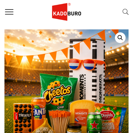
Home
WK pakketten
RELATIEGESCHENK WK PAKKET: ORANJE ROES