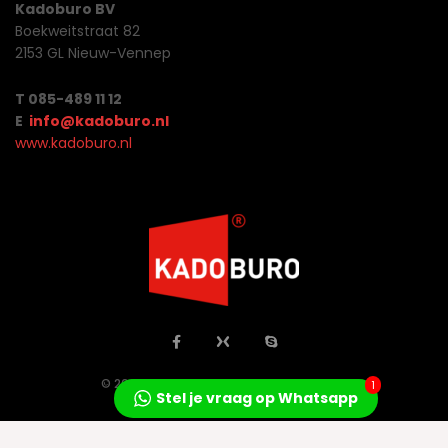
Kadoburo BV
Boekweitstraat 82
2153 GL Nieuw-Vennep
T 085-489 11 12
E
info@kadoburo.nl
www.kadoburo.nl
© 2026 Jo Concepts All Rights Reserved.
1
Stel je vraag op Whatsapp