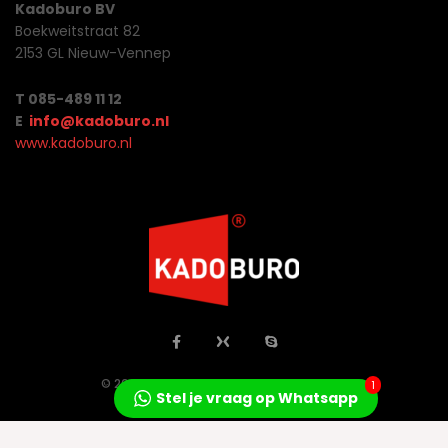
Kadoburo BV
Boekweitstraat 82
2153 GL Nieuw-Vennep
T 085-489 11 12
E
info@kadoburo.nl
www.kadoburo.nl
© 2026 Jo Concepts All Rights Reserved.
1
Stel je vraag op Whatsapp