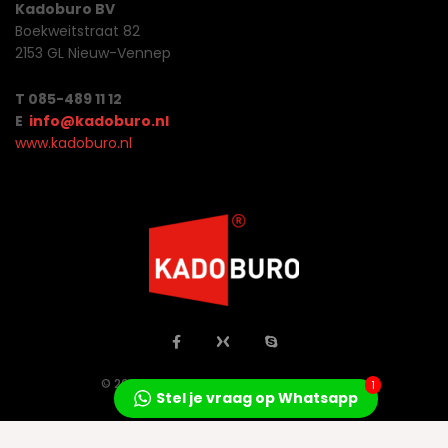
Kadoburo BV
Boekweitstraat 82
2153 GL Nieuw-Vennep
T 085-489 11 12
E
info@kadoburo.nl
www.kadoburo.nl
© 2026 Jo Concepts All Rights Reserved.
1
Stel je vraag op Whatsapp