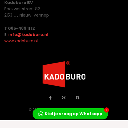
Kadoburo BV
Boekweitstraat 82
2153 GL Nieuw-Vennep
T 085-489 11 12
E
info@kadoburo.nl
www.kadoburo.nl
© 2026 Jo Concepts All Rights Reserved.
1
Stel je vraag op Whatsapp