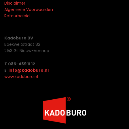
Disclaimer
Algemene Voorwaarden
Retourbeleid
Kadoburo BV
Boekweitstraat 82
2153 GL Nieuw-Vennep
T 085-489 11 12
E
info@kadoburo.nl
www.kadoburo.nl