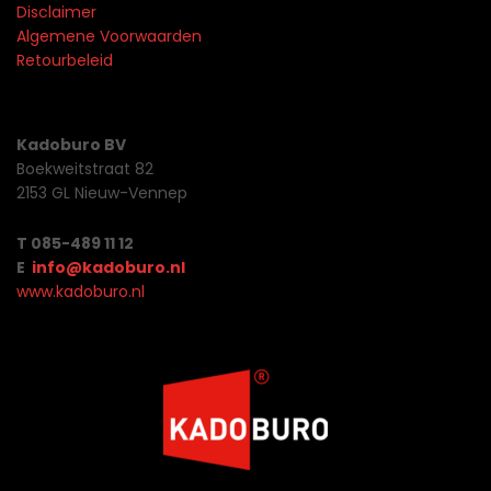
Disclaimer
Algemene Voorwaarden
Retourbeleid
Kadoburo BV
Boekweitstraat 82
2153 GL Nieuw-Vennep
T 085-489 11 12
E
info@kadoburo.nl
www.kadoburo.nl