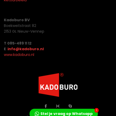
Retourbeleid
Kadoburo BV
Boekweitstraat 82
2153 GL Nieuw-Vennep
T 085-489 11 12
E
info@kadoburo.nl
www.kadoburo.nl
1
Stel je vraag op Whatsapp