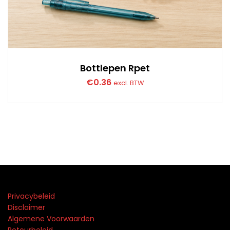
Bottlepen Rpet
€
0.36
excl. BTW
Privacybeleid
Disclaimer
Algemene Voorwaarden