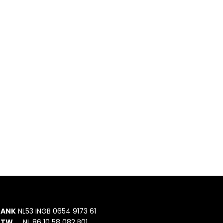
BANK
NL53 INGB 0654 9173 61
BTW
NL 86 10 58 082 B01