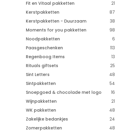
Fit en Vitaal pakketten
21
Kerstpakketten
87
Kerstpakketten - Duurzaam
38
Moments for you pakketten
98
Noodpakketten
6
Paasgeschenken
113
Regenboog Items
13
Rituals giftsets
25
Sint Letters
48
Sintpakketten
54
Snoepgoed & chocolade met logo
16
Wijnpakketten
21
WK pakketten
48
Zakelijke bedankjes
24
Zomerpakketten
48