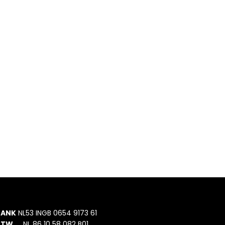
BANK
NL53 INGB 0654 9173 61
BTW
NL 86 10 58 082 B01