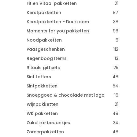
Fit en Vitaal pakketten
21
Kerstpakketten
87
Kerstpakketten - Duurzaam
38
Moments for you pakketten
98
Noodpakketten
6
Paasgeschenken
112
Regenboog Items
13
Rituals giftsets
25
Sint Letters
48
Sintpakketten
54
Snoepgoed & chocolade met logo
16
Wijnpakketten
21
WK pakketten
48
Zakelijke bedankjes
24
Zomerpakketten
48