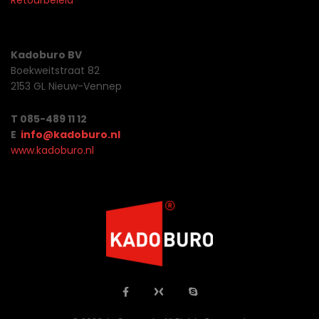
Retourbeleid
Kadoburo BV
Boekweitstraat 82
2153 GL Nieuw-Vennep
T 085-489 11 12
E
info@kadoburo.nl
www.kadoburo.nl