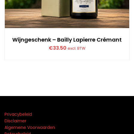
Wijngeschenk – Bailly Lapierre Crémant
€
33.50
excl. BTW
Privacybeleid
Disclaimer
Algemene Voorwaarden