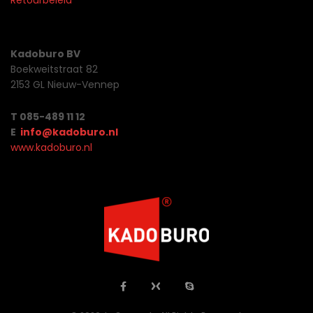
Retourbeleid
Kadoburo BV
Boekweitstraat 82
2153 GL Nieuw-Vennep
T 085-489 11 12
E
info@kadoburo.nl
www.kadoburo.nl