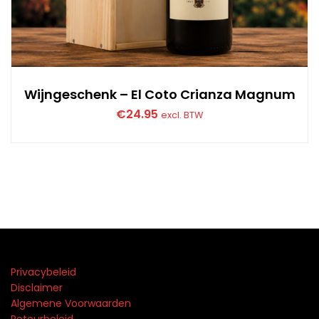
Wijngeschenk – El Coto Crianza Magnum
€
24.95
excl. BTW
Privacybeleid
Disclaimer
Algemene Voorwaarden