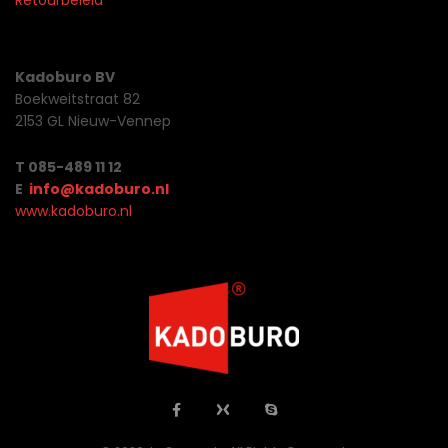
Retourbeleid
Kadoburo BV
Boekweitstraat 82
2153 GL Nieuw-Vennep
T 085-489 11 12
E
info@kadoburo.nl
www.kadoburo.nl