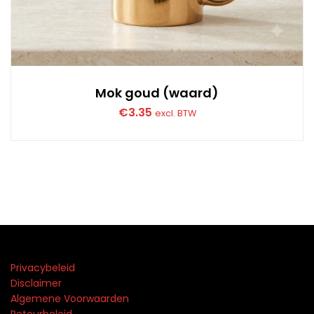
Mok goud (waard)
€
3.35
excl. BTW
Privacybeleid
Disclaimer
Algemene Voorwaarden