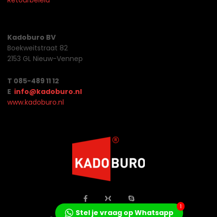
Retourbeleid
Kadoburo BV
Boekweitstraat 82
2153 GL Nieuw-Vennep
T 085-489 11 12
E
info@kadoburo.nl
www.kadoburo.nl
1
Stel je vraag op Whatsapp