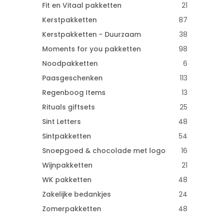
Fit en Vitaal pakketten
21
Kerstpakketten
87
Kerstpakketten - Duurzaam
38
Moments for you pakketten
98
Noodpakketten
6
Paasgeschenken
113
Regenboog Items
13
Rituals giftsets
25
Sint Letters
48
Sintpakketten
54
Snoepgoed & chocolade met logo
16
Wijnpakketten
21
WK pakketten
48
Zakelijke bedankjes
24
Zomerpakketten
48