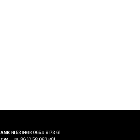
BANK
NL53 INGB 0654 9173 61
BTW
NL 86 10 58 082 B01