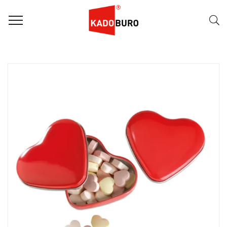
FILTER
Naam (A-Z)