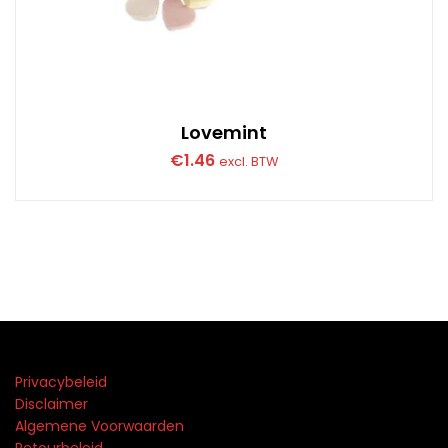
Lovemint
€
1.46
excl. BTW
Privacybeleid
Disclaimer
Algemene Voorwaarden