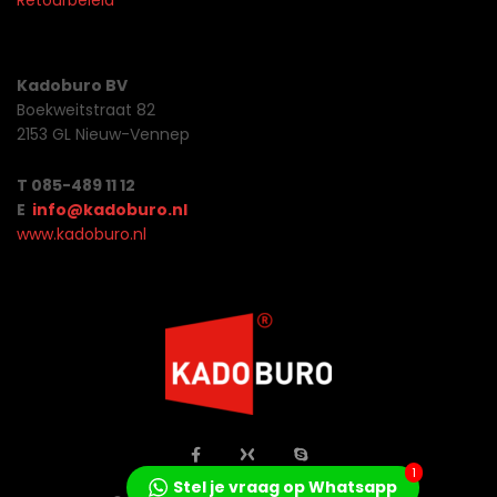
Retourbeleid
Kadoburo BV
Boekweitstraat 82
2153 GL Nieuw-Vennep
T 085-489 11 12
E
info@kadoburo.nl
www.kadoburo.nl
1
Stel je vraag op Whatsapp