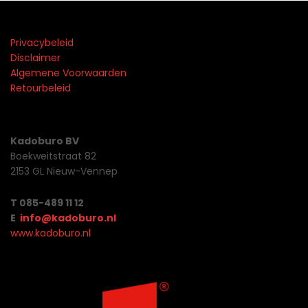
Privacybeleid
Disclaimer
Algemene Voorwaarden
Retourbeleid
Kadoburo BV
Boekweitstraat 82
2153 GL Nieuw-Vennep
T 085-489 11 12
E
info@kadoburo.nl
www.kadoburo.nl