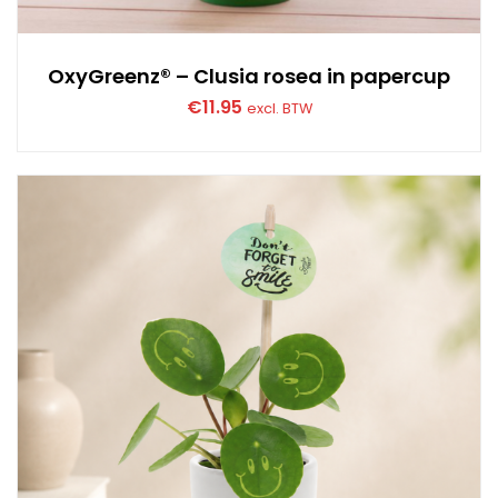
OxyGreenz® – Clusia rosea in papercup
€
11.95
excl. BTW