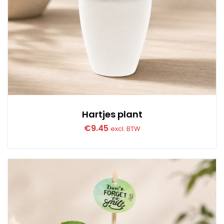
Hartjes plant
€
9.45
excl. BTW