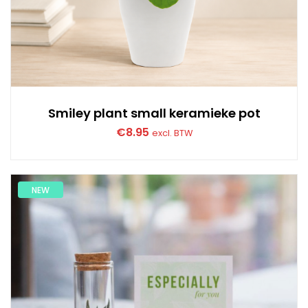
Smiley plant small keramieke pot
€
8.95
excl. BTW
NEW