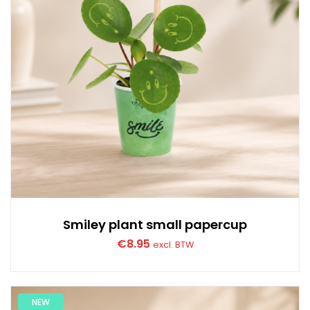
Smiley plant small papercup
€
8.95
excl. BTW
NEW