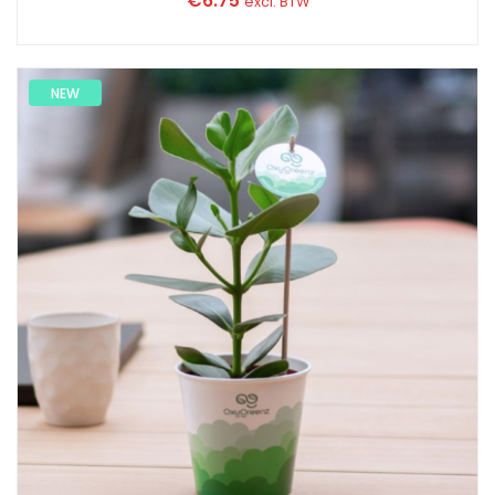
€
6.75
excl. BTW
NEW