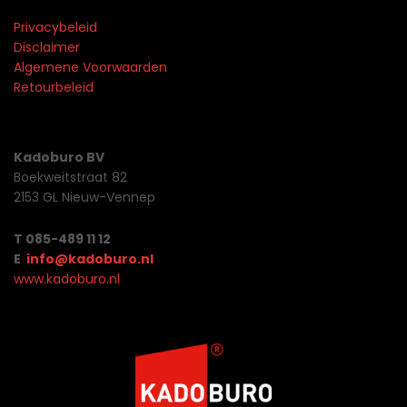
Privacybeleid
Disclaimer
Algemene Voorwaarden
Retourbeleid
Kadoburo BV
Boekweitstraat 82
2153 GL Nieuw-Vennep
T 085-489 11 12
E
info@kadoburo.nl
www.kadoburo.nl