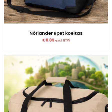
Nörlander Rpet koeltas
€
8.89
excl. BTW