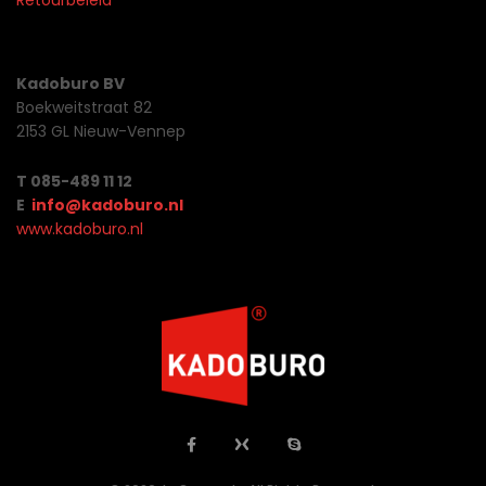
Retourbeleid
Kadoburo BV
Boekweitstraat 82
2153 GL Nieuw-Vennep
T 085-489 11 12
E
info@kadoburo.nl
www.kadoburo.nl