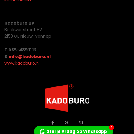
Retourbeleid
Kadoburo BV
Boekweitstraat 82
2153 GL Nieuw-Vennep
T 085-489 11 12
E
info@kadoburo.nl
www.kadoburo.nl
1
Stel je vraag op Whatsapp