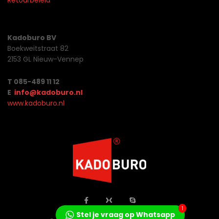
Retourbeleid
Kadoburo BV
Boekweitstraat 82
2153 GL Nieuw-Vennep
T 085-489 11 12
E
info@kadoburo.nl
www.kadoburo.nl
1
Stel je vraag op Whatsapp