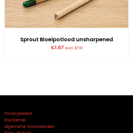
Sprout Bloeipotlood unsharpened
€
1.67
excl. BTW
Privacybeleid
Disclaimer
Algemene Voorwaarden