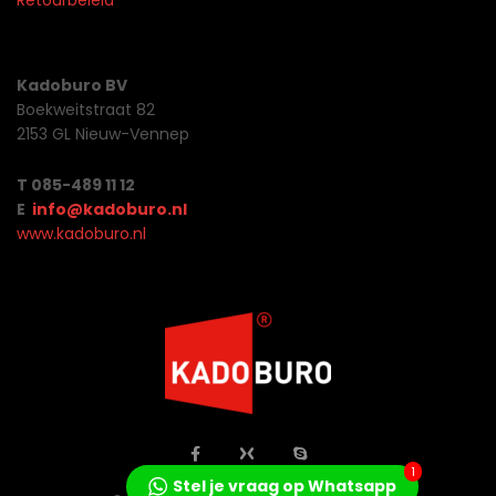
Retourbeleid
Kadoburo BV
Boekweitstraat 82
2153 GL Nieuw-Vennep
T 085-489 11 12
E
info@kadoburo.nl
www.kadoburo.nl
1
Stel je vraag op Whatsapp