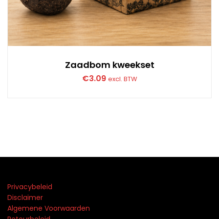
Zaadbom kweekset
€
3.09
excl. BTW
Privacybeleid
Disclaimer
Algemene Voorwaarden