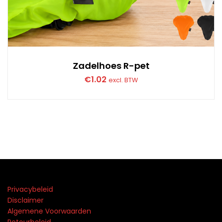
Zadelhoes R-pet
€
1.02
excl. BTW
Privacybeleid
Disclaimer
Algemene Voorwaarden