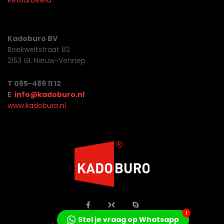
Retourbeleid
Kadoburo BV
Boekweitstraat 82
2153 GL Nieuw-Vennep
T 085-489 11 12
E
info@kadoburo.nl
www.kadoburo.nl
1
Stel je vraag op Whatsapp