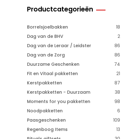
Productcategorieën
Borrelsjoelbakken
18
Dag van de BHV
2
Dag van de Leraar / Leidster
86
Dag van de Zorg
86
Duurzame Geschenken
74
Fit en Vitaal pakketten
21
Kerstpakketten
87
Kerstpakketten - Duurzaam
38
Moments for you pakketten
98
Noodpakketten
6
Paasgeschenken
109
Regenboog Items
13
Rituals giftsets
30